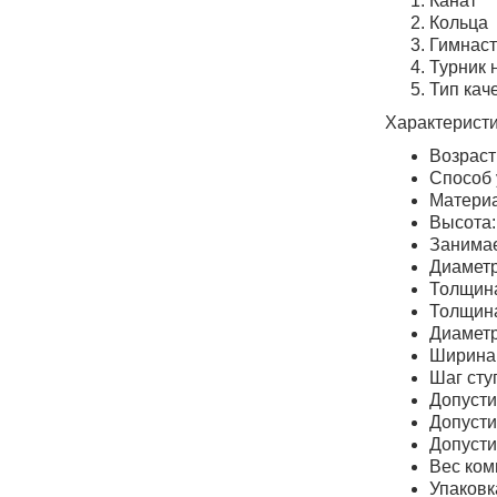
Канат
Кольца
Гимнаст
Турник
Тип кач
Характеристи
Возраст
Способ 
Материа
Высота:
Занимае
Диаметр
Толщина
Толщина
Диаметр
Ширина 
Шаг сту
Допусти
Допусти
Допусти
Вес комп
Упаковк