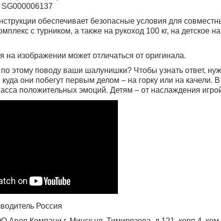
л SG000006137
нструкции обеспечивает безопасные условия для совместны
омплекс с турником, а также на рукоход 100 кг, на детское н
ия на изображении может отличаться от оригинала.
 по этому поводу ваши шалунишки? Чтобы узнать ответ, ну
, куда они побегут первым делом – на горку или на качели.
асса положительных эмоций. Детям – от наслаждения игрой,
водитель Россия
 Авея Компани г. Минск,ул. Тимирязева, д.121, корп.4, ком.