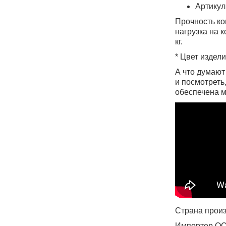
Артику
Прочность ко
нагрузка на к
кг.
* Цвет издел
А что думают
и посмотреть
обеспечена м
Страна произ
Импортер ООО