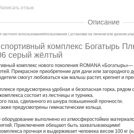
Написать отзыв
Описание
 частного использования/пользования ( установка на личном или дачном уча
спортивный комплекс Богатырь Пл
06 серый жёлтый
тивный комплекс нового поколения ROMANA «Богатырь»— н
тей. Прекрасное приобретение для дачи или загородного д
родители cмогут любоваться как малыш растет, крепнет и пр
плексе предусмотрена удобная и безопасная горка, рядом с
 комплекса состоит из лестницы и турника.
ого лаза, сделанного из шнура повышенной прочности.
также предусмотрены гимнастические кольца.
 оборудование выполнено из атмосферостойких материалов
анятий. Приключения обещают быть захватывающими!
комплекса прочная и выдерживает человека весом 100 кг (н