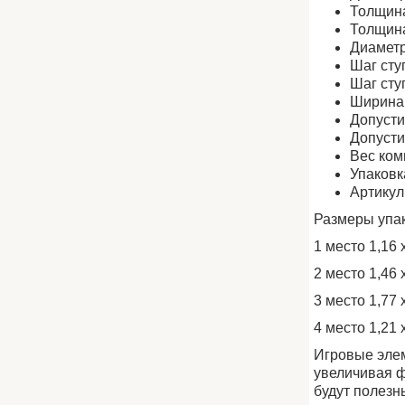
Толщина
Толщина
Диаметр
Шаг сту
Шаг сту
Ширина 
Допусти
Допусти
Вес ком
Упаковк
Артику
Размеры упа
1 место 1,16 х
2 место 1,46 х
3 место 1,77 х
4 место 1,21 х
Игровые элем
увеличивая ф
будут полезн