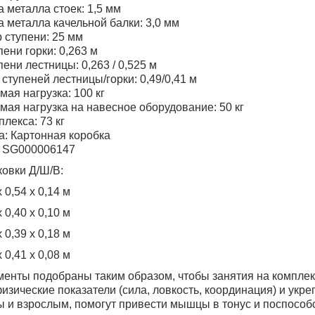
 металла стоек: 1,5 мм
 металла качельной балки: 3,0 мм
 ступени: 25 мм
пени горки: 0,263 м
пени лестницы: 0,263 / 0,525 м
ступеней лестницы/горки: 0,49/0,41 м
мая нагрузка: 100 кг
мая нагрузка на навесное оборудование: 50 кг
плекса: 73 кг
а: Картонная коробка
л SG000006147
ковки Д/Ш/В:
 0,54 х 0,14 м
 0,40 х 0,10 м
 0,39 х 0,18 м
 0,41 х 0,08 м
енты подобраны таким образом, чтобы занятия на комплек
изические показатели (сила, ловкость, координация) и укре
ы и взрослым, помогут привести мышцы в тонус и поспособ