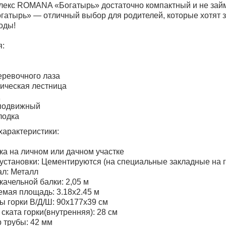
екс ROMANA «Богатырь» достаточно компактный и не займ
атырь» — отличный выбор для родителей, которые хотят з
оды!
я:
еревочного лаза
ическая лестница
д
 подвижный
лодка
характеристики:
ка на личном или дачном участке
установки: Цементируются (на специальные закладные на г
л: Металл
качельной балки: 2,05 м
мая площадь: 3.18х2.45 м
ы горки В/Д/Ш: 90х177х39 см
ската горки(внутренняя): 28 см
 трубы: 42 мм