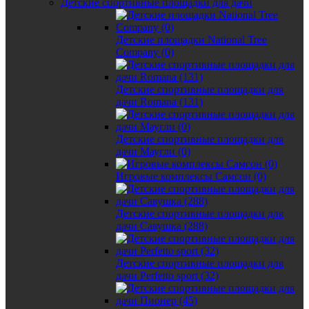
Детские спортивные площадки для дачи
Детские площадки National Tree
Company (0)
Детские спортивные площадки для
дачи Romana (131)
Детские спортивные площадки для
дачи Маугли (0)
Игровые комплексы Самсон (0)
Детские спортивные площадки для
дачи Савушка (288)
Детские спортивные площадки для
дачи Perfetto sport (32)