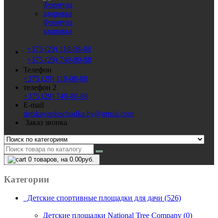
Формула
здоровья
+375 (29) 118-08-88
+375 (29) 749-80-88
Телефон
+375 (29) 118-08-88
телефон 2
+375 (29) 749-80-88
E-mail
detskayaploschadka.by@gmail.com
Заказ звонка
0
товаров, на 0.00руб.
Категории
Детские спортивные площадки для дачи (526)
Детские площадки National Tree Company (0)