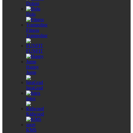
Doloni
Dolu
Fitness
Trampoline
FUNFIT
Happy
Jump
IgraGrad
Intex
Kidwood
KMS