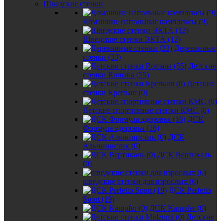
Шведские стенки
Домашние напольные комплексы (9)
Шведские стенки ЭКТА (12)
Деревянные
стенки (33)
Детские
стенки Romana (55)
Детские
стенки Крепыш (0)
Детские спортивные стенки КМС (0)
ДСК
Формула здоровья (16)
ДСК
Альпинистик (0)
ДСК Вертикаль
(0)
шведские стенки для взрослых (6)
ДСК Perfetto
Sport (19)
ДСК Kampfer (0)
Детские