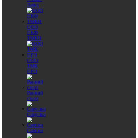
Люкс
ООО
ПКФ
ТМКН
ООО
ТМК
ПРО
Ранний
старт
Савушка
Самсон