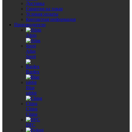
Доставка
Гарантия на товар
Условия оплаты
Контактная информация
Производители
Alpin
Atlas
Sport
Bardex
Blue
rabbit
Ching
Ching
DFC