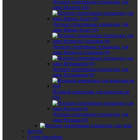
Детские спортивные площадки для
дачи Пионер (45)
Детские спортивные площадки для
дачи Юный Атлет (0)
Детские спортивные площадки для
дачи Формула Здоровья (8)
Детские спортивные площадки для
дачи Игромания (0)
Игровой инвентарь для комплексов
(34)
Детские спортивные площадки для
дачи Росинка (0)
Батуты
Сухие бассейны