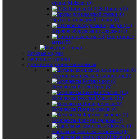
стенки Midzumi (0)
ДСК Пионер (0)
Брусья для шведской стенки (6)
Игровое оборудование для дск (41)
Спортивные
маты (53)
Игровые модули
Настенные турники
Детские спортивные комплексы
Детские комплексы Альпинистик (0)
Комплексы Perfetto Sport (6)
Комплексы Веселый Малыш (15)
Комплексы Пионер-малыш (0)
Комплексы Формула здоровья (7)
Напольные комплексы Kidwood (0)