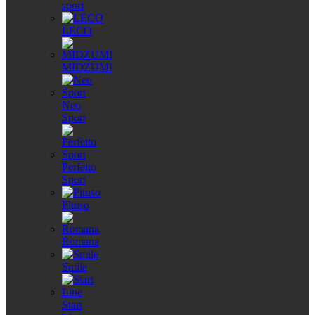
sport
LECO
MIDZUMI
Neo
Sport
Perfetto
Sport
Pituso
Romana
Smile
Start