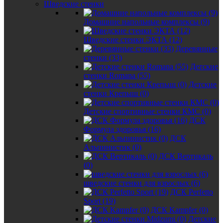
Шведские стенки
Домашние напольные комплексы (9)
Шведские стенки ЭКТА (12)
Деревянные
стенки (33)
Детские
стенки Romana (55)
Детские
стенки Крепыш (0)
Детские спортивные стенки КМС (0)
ДСК
Формула здоровья (16)
ДСК
Альпинистик (0)
ДСК Вертикаль
(0)
шведские стенки для взрослых (6)
ДСК Perfetto
Sport (19)
ДСК Kampfer (0)
Детские