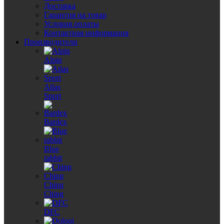
Доставка
Гарантия на товар
Условия оплаты
Контактная информация
Производители
Alpin
Atlas
Sport
Bardex
Blue
rabbit
Ching
Ching
DFC