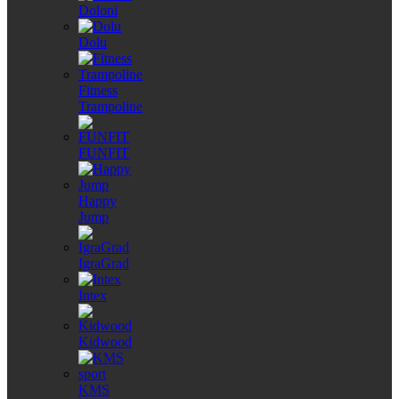
Doloni
Dolu
Fitness
Trampoline
FUNFIT
Happy
Jump
IgraGrad
Intex
Kidwood
KMS