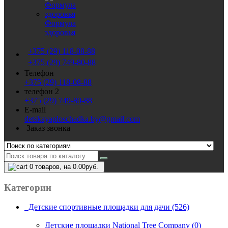
Формула
здоровья
+375 (29) 118-08-88
+375 (29) 749-80-88
Телефон
+375 (29) 118-08-88
телефон 2
+375 (29) 749-80-88
E-mail
detskayaploschadka.by@gmail.com
Заказ звонка
0
товаров, на 0.00руб.
Категории
Детские спортивные площадки для дачи (526)
Детские площадки National Tree Company (0)