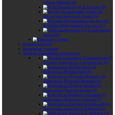
стенки Midzumi (0)
ДСК Пионер (0)
Брусья для шведской стенки (6)
Игровое оборудование для дск (41)
Спортивные
маты (53)
Игровые модули
Настенные турники
Детские спортивные комплексы
Детские комплексы Альпинистик (0)
Комплексы Perfetto Sport (6)
Комплексы Веселый Малыш (15)
Комплексы Пионер-малыш (0)
Комплексы Формула здоровья (7)
Напольные комплексы Kidwood (0)