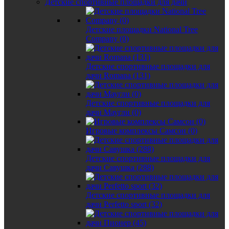
Детские спортивные площадки для дачи
Детские площадки National Tree
Company (0)
Детские спортивные площадки для
дачи Romana (131)
Детские спортивные площадки для
дачи Маугли (0)
Игровые комплексы Самсон (0)
Детские спортивные площадки для
дачи Савушка (288)
Детские спортивные площадки для
дачи Perfetto sport (32)