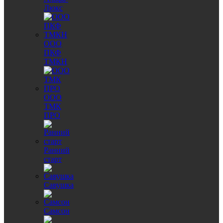
Люкс
ООО
ПКФ
ТМКН
ООО
ТМК
ПРО
Ранний
старт
Савушка
Самсон