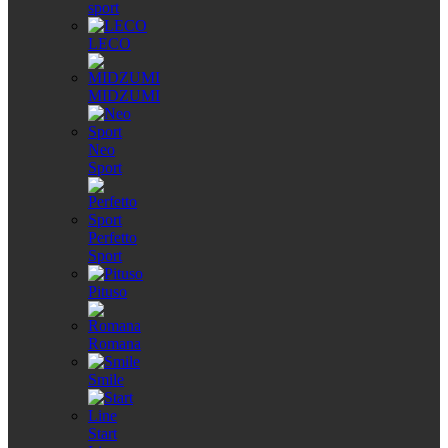
sport
LECO
MIDZUMI
Neo
Sport
Perfetto
Sport
Pituso
Romana
Smile
Start