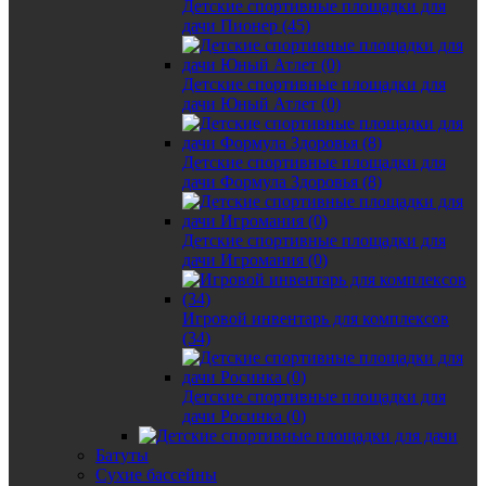
Детские спортивные площадки для
дачи Пионер (45)
Детские спортивные площадки для
дачи Юный Атлет (0)
Детские спортивные площадки для
дачи Формула Здоровья (8)
Детские спортивные площадки для
дачи Игромания (0)
Игровой инвентарь для комплексов
(34)
Детские спортивные площадки для
дачи Росинка (0)
Батуты
Сухие бассейны