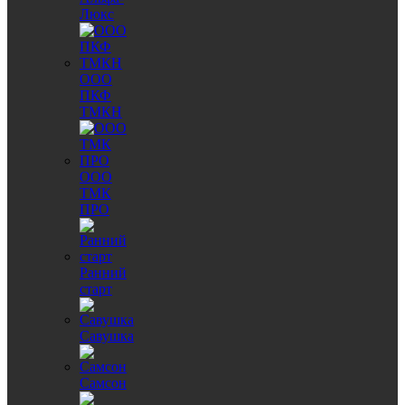
Люкс
ООО
ПКФ
ТМКН
ООО
ТМК
ПРО
Ранний
старт
Савушка
Самсон