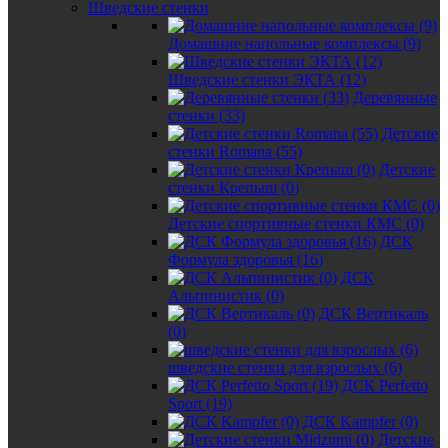
Шведские стенки
Домашние напольные комплексы (9)
Шведские стенки ЭКТА (12)
Деревянные
стенки (33)
Детские
стенки Romana (55)
Детские
стенки Крепыш (0)
Детские спортивные стенки КМС (0)
ДСК
Формула здоровья (16)
ДСК
Альпинистик (0)
ДСК Вертикаль
(0)
шведские стенки для взрослых (6)
ДСК Perfetto
Sport (19)
ДСК Kampfer (0)
Детские