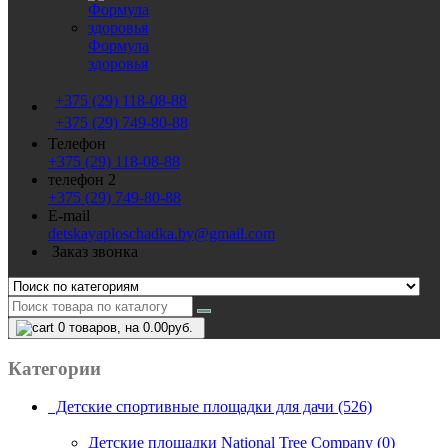
Формула
здоровья
+375 (29) 118-08-88
+375 (29) 749-80-88
Телефон
+375 (29) 118-08-88
телефон 2
+375 (29) 749-80-88
E-mail
detskayaploschadka.by@gmail.com
Заказ звонка
0
товаров, на 0.00руб.
Категории
Детские спортивные площадки для дачи (526)
Детские площадки National Tree Company (0)