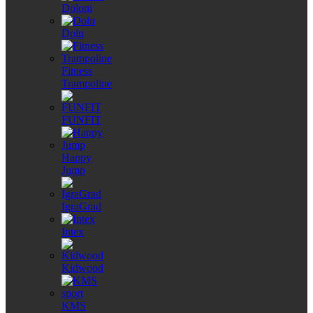
Doloni
Dolu
Fitness
Trampoline
FUNFIT
Happy
Jump
IgraGrad
Intex
Kidwood
KMS