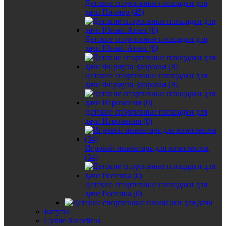
Детские спортивные площадки для
дачи Пионер (45)
Детские спортивные площадки для
дачи Юный Атлет (0)
Детские спортивные площадки для
дачи Формула Здоровья (8)
Детские спортивные площадки для
дачи Игромания (0)
Игровой инвентарь для комплексов
(34)
Детские спортивные площадки для
дачи Росинка (0)
Батуты
Сухие бассейны