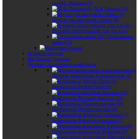
стенки Midzumi (0)
ДСК Пионер (0)
Брусья для шведской стенки (6)
Игровое оборудование для дск (41)
Спортивные
маты (53)
Игровые модули
Настенные турники
Детские спортивные комплексы
Детские комплексы Альпинистик (0)
Комплексы Perfetto Sport (6)
Комплексы Веселый Малыш (15)
Комплексы Пионер-малыш (0)
Комплексы Формула здоровья (7)
Напольные комплексы Kidwood (0)