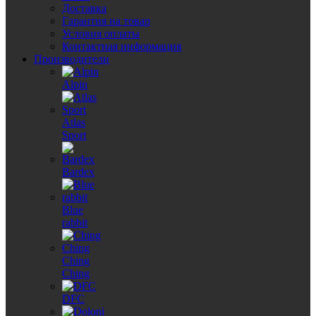
Доставка
Гарантия на товар
Условия оплаты
Контактная информация
Производители
Alpin
Atlas
Sport
Bardex
Blue
rabbit
Ching
Ching
DFC