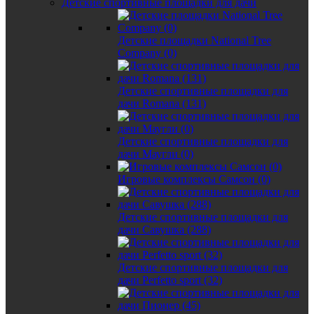
Детские спортивные площадки для дачи
Детские площадки National Tree
Company (0)
Детские спортивные площадки для
дачи Romana (131)
Детские спортивные площадки для
дачи Маугли (0)
Игровые комплексы Самсон (0)
Детские спортивные площадки для
дачи Савушка (288)
Детские спортивные площадки для
дачи Perfetto sport (32)