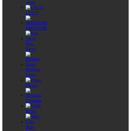
sport
LECO
MIDZUMI
Neo
Sport
Perfetto
Sport
Pituso
Romana
Smile
Start