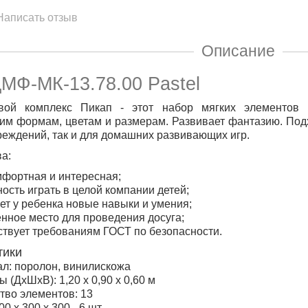
Написать отзыв
Описание
МФ-МК-13.78.00 Pastel
вой комплекс Пикап - этот набор мягких элементов 
им формам, цветам и размерам. Развивает фантазию. Под
еждений, так и для домашних развивающих игр.
а:
мфортная и интересная;
ость играть в целой компании детей;
ет у ребенка новые навыки и умения;
нное место для проведения досуга;
ствует требованиям ГОСТ по безопасности.
тики
л: поролон, винилискожа
 (ДхШхВ): 1,20 х 0,90 х 0,60 м
тво элементов: 13
00 х 300 х 300 - 6 шт