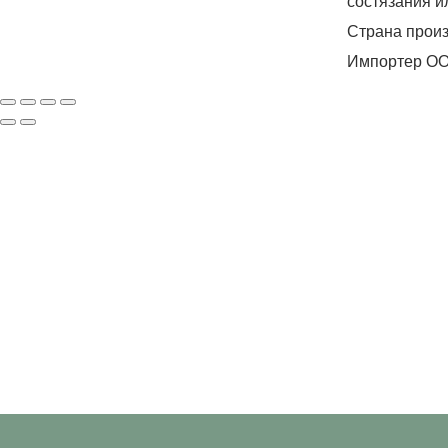
состязания и
Страна произ
Импортер ООО
ПОДП
Нажимая на кнопку «Подп