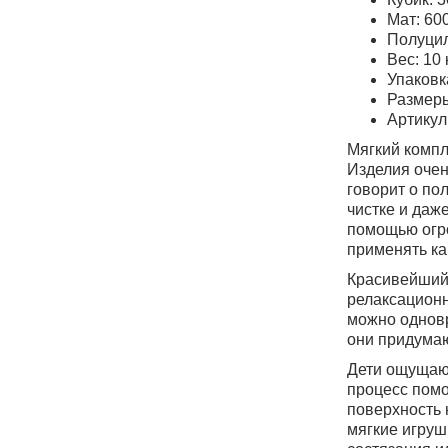
Мат: 600
Полуцил
Вес: 10 
Упаковк
Размеры
Артику
Мягкий компл
Изделия очен
говорит о по
чистке и даж
помощью огро
применять ка
Красивейший 
релаксационн
можно одновр
они придумают
Дети ощущают
процесс помо
поверхность 
мягкие игруш