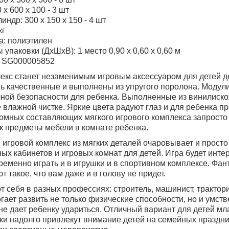
 х 600 х 100 - 3 шт
индр: 300 х 150 х 150 - 4 шт
кг
а: полиэтилен
 упаковки (ДхШхВ): 1 место 0,90 х 0,60 х 0,60 м
л SG000005852
екс станет незаменимым игровым аксессуаром для детей до
ь качественные и выполнены из упругого поролона. Модули д
лной безопасности для ребенка. Выполненные из винилиск
е влажной чистке. Яркие цвета радуют глаз и для ребенка 
мных составляющих мягкого игрового комплекса запросто
к предметы мебели в комнате ребенка.
игровой комплекс из мягких деталей очаровывает и просто
ых кабинетов и игровых комнат для детей. Игра будет инте
еменно играть и в игрушки и в спортивном комплексе. Фант
 такое, что вам даже и в голову не придет.
 себя в разных профессиях: строитель, машинист, трактори
гает развить не только физические способности, но и ум
не дает ребенку удариться. Отличный вариант для детей м
ки надолго привлекут внимание детей на семейных праздн