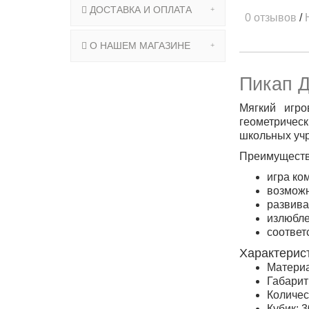
ДОСТАВКА И ОПЛАТА
0 отзывов
/
О НАШЕМ МАГАЗИНЕ
Пикап Д
Мягкий игро
геометрическ
школьных учр
Преимуществ
игра ко
возможн
развива
излюбле
соответ
Характерис
Материа
Габариты
Количес
Кубик: 3