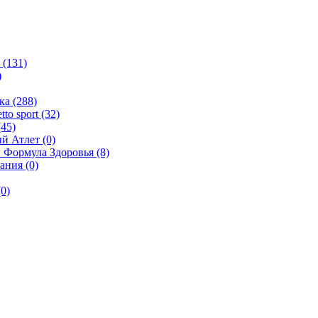
(131)
)
а (288)
o sport (32)
45)
й Атлет (0)
 Формула Здоровья (8)
ания (0)
0)