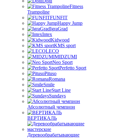
Dolu
Fitness
Trampoline
FUNFIT
Happy Jump
IgraGrad
Intex
Kidwood
KMS sport
LECO
MIDZUMI
Neo Sport
Perfetto Sport
Pituso
Romana
Smile
Start Line
Sundays
Абсолютный чемпион
ВЕРТИКАЛЬ
Деревообрабатывающие