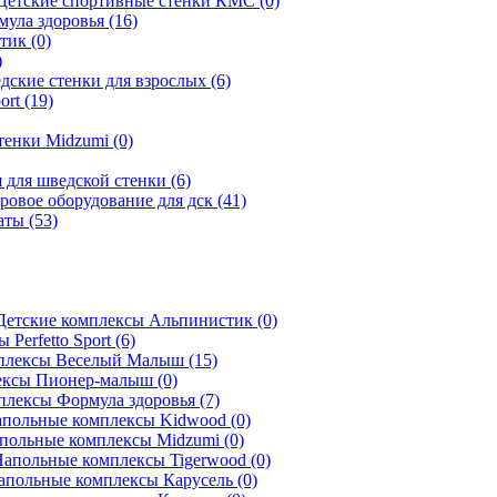
Детские спортивные стенки КМС (0)
ула здоровья (16)
ик (0)
)
дские стенки для взрослых (6)
ort (19)
тенки Midzumi (0)
 для шведской стенки (6)
ровое оборудование для дск (41)
ты (53)
Детские комплексы Альпинистик (0)
Perfetto Sport (6)
плексы Веселый Малыш (15)
ксы Пионер-малыш (0)
лексы Формула здоровья (7)
польные комплексы Kidwood (0)
польные комплексы Midzumi (0)
апольные комплексы Tigerwood (0)
апольные комплексы Карусель (0)