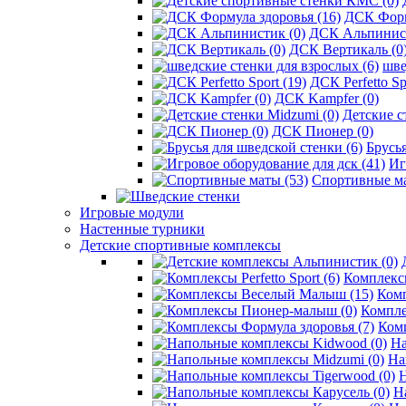
ДСК Форм
ДСК Альпинист
ДСК Вертикаль (0
шве
ДСК Perfetto Sp
ДСК Kampfer (0)
Детские с
ДСК Пионер (0)
Брусья
Иг
Спортивные ма
Игровые модули
Настенные турники
Детские спортивные комплексы
Комплексы 
Ком
Компле
Комп
На
На
Н
Н