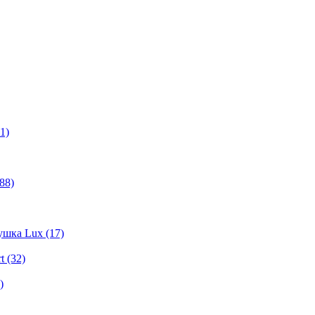
1)
88)
шка Lux (17)
t (32)
)