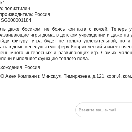
 кг
а: полиэтилен
производитель: Россия
л SG000001184
ть даже босиком, не боясь контакта с кожей. Теперь у
азвивающие игры дома, в детском учреждении и даже на ул
айди фигуру"
игра будет не только увлекательной, но и
ать в доме веселую атмосферу. Коврик легкий и имеет оче
чень много интересных и развивающих игр. Самых малень
епени выполняет функцию теплого пола.
схождения Россия
 Авея Компани г. Минск,ул. Тимирязева, д.121, корп.4, ком.
ИСКА НА НОВОСТИ:
исаться», я даю cогласие на
обработку персональных данных.