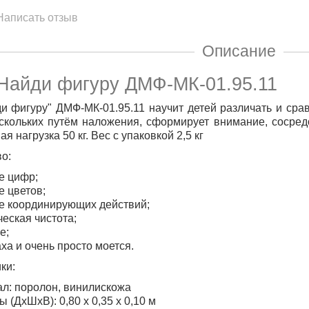
Написать отзыв
Описание
Найди фигуру ДМФ-МК-01.95.11
и фигуру" ДМФ-МК-01.95.11
научит детей различать и сра
скольких путём наложения, сформирует внимание, сосред
я нагрузка 50 кг. Вес с упаковкой 2,5 кг
о:
е цифр;
е цветов;
е координирующих действий;
ческая чистота;
е;
аха и очень просто моется.
ки:
л: поролон, винилискожа
 (ДхШхВ): 0,80 х 0,35 х 0,10 м