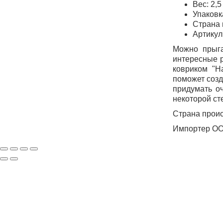
Вес: 2,5
Упаковк
Страна 
Артику
Можно прыга
интересные р
ковриком
"Н
поможет созд
придумать о
некоторой ст
Страна прои
Импортер ООО
ПОДП
Нажимая на кнопку «Подп