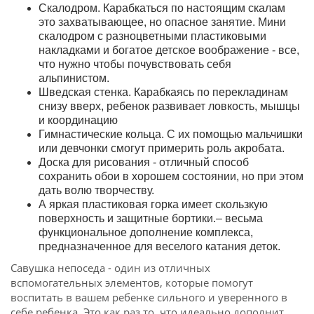
Скалодром. Карабкаться по настоящим скалам
это захватывающее, но опасное занятие. Мини
скалодром с разноцветными пластиковыми
накладками и богатое детское воображение - все,
что нужно чтобы почувствовать себя
альпинистом.
Шведская стенка. Карабкаясь по перекладинам
снизу вверх, ребенок развивает ловкость, мышцы
и координацию
Гимнастические кольца. С их помощью мальчишки
или девчонки смогут примерить роль акробата.
Доска для рисования - отличный способ
сохранить обои в хорошем состоянии, но при этом
дать волю творчеству.
А яркая пластиковая горка имеет скользкую
поверхность и защитные бортики.– весьма
функциональное дополнение комплекса,
предназначенное для веселого катания деток.
Савушка непоседа - один из отличных
вспомогательных элементов, которые помогут
воспитать в вашем ребенке сильного и уверенного в
себе ребенка. Это как раз то, что идеально дополнит