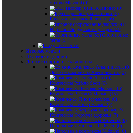
стенки Midzumi (0)
ДСК Пионер (0)
Брусья для шведской стенки (6)
Игровое оборудование для дск (41)
Спортивные
маты (53)
Игровые модули
Настенные турники
Детские спортивные комплексы
Детские комплексы Альпинистик (0)
Комплексы Perfetto Sport (6)
Комплексы Веселый Малыш (15)
Комплексы Пионер-малыш (0)
Комплексы Формула здоровья (7)
Напольные комплексы Kidwood (0)