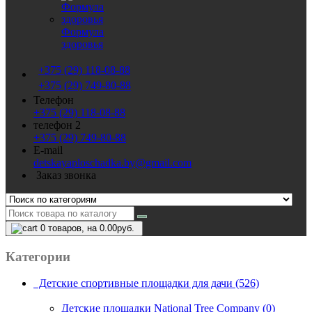
Формула
здоровья
+375 (29) 118-08-88
+375 (29) 749-80-88
Телефон
+375 (29) 118-08-88
телефон 2
+375 (29) 749-80-88
E-mail
detskayaploschadka.by@gmail.com
Заказ звонка
0
товаров, на 0.00руб.
Категории
Детские спортивные площадки для дачи (526)
Детские площадки National Tree Company (0)