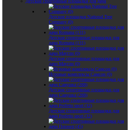
Детские спортивные площадки для дачи
Детские площадки National Tree
Company (0)
Детские спортивные площадки для
дачи Romana (131)
Детские спортивные площадки для
дачи Маугли (0)
Игровые комплексы Самсон (0)
Детские спортивные площадки для
дачи Савушка (288)
Детские спортивные площадки для
дачи Perfetto sport (32)