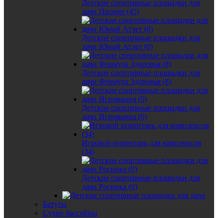
Детские спортивные площадки для
дачи Пионер (45)
Детские спортивные площадки для
дачи Юный Атлет (0)
Детские спортивные площадки для
дачи Формула Здоровья (8)
Детские спортивные площадки для
дачи Игромания (0)
Игровой инвентарь для комплексов
(34)
Детские спортивные площадки для
дачи Росинка (0)
Батуты
Сухие бассейны