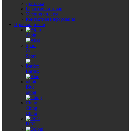
Доставка
Гарантия на товар
Условия оплаты
Контактная информация
Производители
Alpin
Atlas
Sport
Bardex
Blue
rabbit
Ching
Ching
DFC