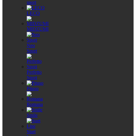
sport
LECO
MIDZUMI
Neo
Sport
Perfetto
Sport
Pituso
Romana
Smile
Start