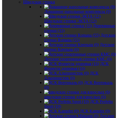
Шведские стенки
Домашние напольные комплексы (9)
Шведские стенки ЭКТА (12)
Деревянные
стенки (33)
Детские
стенки Romana (55)
Детские
стенки Крепыш (0)
Детские спортивные стенки КМС (0)
ДСК
Формула здоровья (16)
ДСК
Альпинистик (0)
ДСК Вертикаль
(0)
шведские стенки для взрослых (6)
ДСК Perfetto
Sport (19)
ДСК Kampfer (0)
Детские