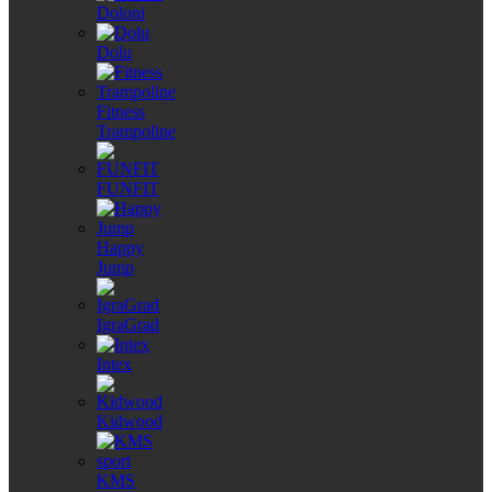
Doloni
Dolu
Fitness
Trampoline
FUNFIT
Happy
Jump
IgraGrad
Intex
Kidwood
KMS