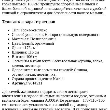
горке высотой 106 см, тренируйте спортивные навыки с
баскетбольной корзиной и наслаждайтесь качелями с удобной
спинкой и ограничителем для безопасности вашего малыша.
Технические характеристики:
Тип: Горка-комплекс
Способ установки: На горизонтальную поверхность
Материал: Полипропилен
Цвет: Белый, оранжевый
Длина: 173 см
Ширина: 116 см
Высота: 106 см
Элементы в комплекте: Баскетбольная корзина, горка,
качели, лестница
Дополнительные элементы качелей: Спинка,
ограничитель, перемычка
Страна происхождения: Китай
Артикул 9614531
Для семей, желающих подарить своим детям яркие
впечатления и здоровый отдых на свежем воздухе, отличным
вариантом будет машина A30019. Ее размеры – 173×116×106
см – позволяют установить ее на любой подходящей
площадке. Совсем не тяжелый вес всего 10 кг позволяет легко