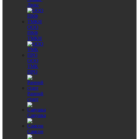
Люкс
ООО
ПКФ
ТМКН
ООО
ТМК
ПРО
Ранний
старт
Савушка
Самсон