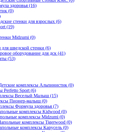
Детские спортивные стенки КМС (0)
ула здоровья (16)
ик (0)
)
дские стенки для взрослых (6)
ort (19)
тенки Midzumi (0)
 для шведской стенки (6)
ровое оборудование для дск (41)
ты (53)
Детские комплексы Альпинистик (0)
Perfetto Sport (6)
плексы Веселый Малыш (15)
ксы Пионер-малыш (0)
лексы Формула здоровья (7)
польные комплексы Kidwood (0)
польные комплексы Midzumi (0)
апольные комплексы Tigerwood (0)
апольные комплексы Карусель (0)