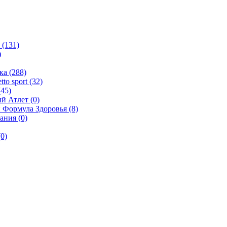
(131)
)
а (288)
o sport (32)
45)
й Атлет (0)
 Формула Здоровья (8)
ания (0)
0)