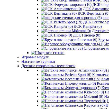
ДСК Форм
ДСК Альпинист
ДСК Вертикаль (0
шве
ДСК Perfetto Sp
ДСК Kampfer (0)
Детские с
ДСК Пионер (0)
Брусья
Иг
Спортивные ма
Игровые модули
Настенные турники
Детские спортивные комплексы
Комплексы 
Ком
Компле
Комп
На
На
Н
Н