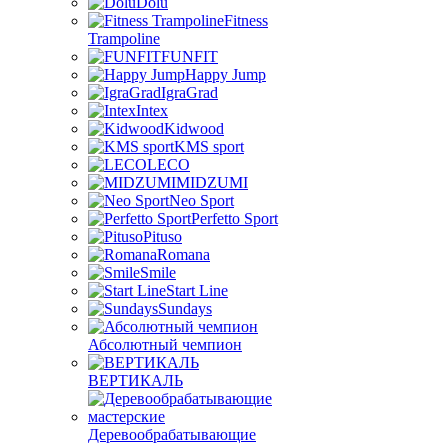
Dolu
Fitness
Trampoline
FUNFIT
Happy Jump
IgraGrad
Intex
Kidwood
KMS sport
LECO
MIDZUMI
Neo Sport
Perfetto Sport
Pituso
Romana
Smile
Start Line
Sundays
Абсолютный чемпион
ВЕРТИКАЛЬ
Деревообрабатывающие