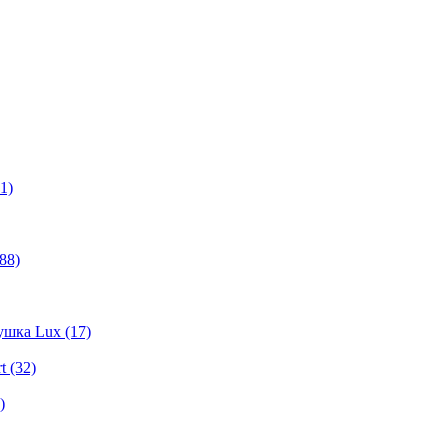
1)
88)
шка Lux (17)
t (32)
)