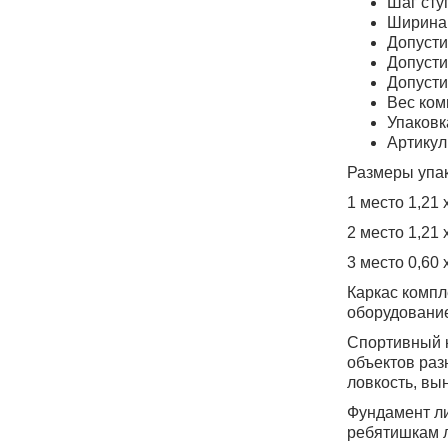
Шаг сту
Ширина 
Допусти
Допусти
Допусти
Вес комп
Упаковк
Артику
Размеры упак
1 место 1,21 х
2 место 1,21 х
3 место 0,60 х
Каркас компл
оборудование
Спортивный к
объектов раз
ловкость, вы
Фундамент ли
ребятишкам л