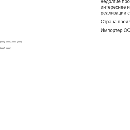
недолгие про
интереснее и
реализации 
Страна произ
Импортер ООО
ПОДП
Нажимая на кнопку «Подп