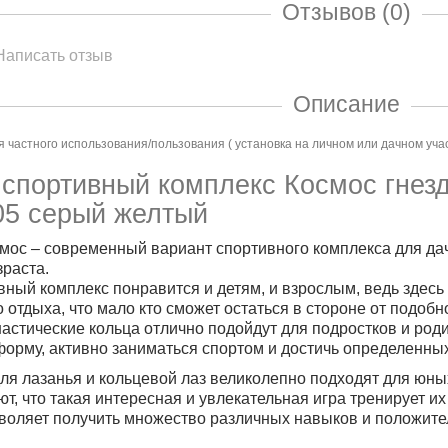
Отзывов (0)
Написать отзыв
Описание
 частного использования/пользования ( установка на личном или дачном уча
спортивный комплекс Космос гнез
05 серый желтый
с – современный вариант спортивного комплекса для дач
зраста.
вный комплекс понравится и детям, и взрослым, ведь здесь
о отдыха, что мало кто сможет остаться в стороне от подобн
настические кольца отлично подойдут для подростков и род
орму, активно заниматься спортом и достичь определенных
 для лазанья и кольцевой лаз великолепно подходят для юн
т, что такая интересная и увлекательная игра тренирует и
зволяет получить множество различных навыков и положите