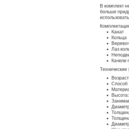
В комплект н
больше приду
использовать
Комплектаци
Канат
Кольца
Верево
Лаз кол
Неподв
Качели 
Технические 
Возраст
Способ 
Материа
Высота:
Занимае
Диаметр
Толщина
Толщина
Диаметр