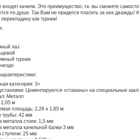
е входят качели. Это преимущество, т.к. вы сможете самост
тся по душе. Так Вам не придется платить за них дважды! А
 перекладину как турник!
я:
чный лаз
ьцевой
ижный турник
гнездо
характеристики:
ная категория: 3+
установки: Цементируются «стаканы» на специальные закла
л: Металл
 2,05 м
мая площадь: 2,26 х 1,85 м
 трубы: 42 мм
 металла стоек: 1,5 мм
 металла качельной балки 3 мм
 ступени: 25 мм