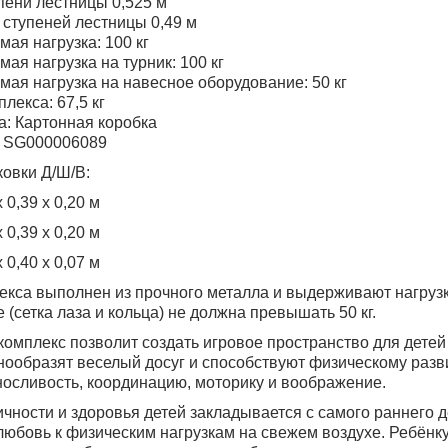
пени лестницы 0,525 м
ступеней лестницы 0,49 м
мая нагрузка: 100 кг
мая нагрузка на турник: 100 кг
мая нагрузка на навесное оборудование: 50 кг
лекса: 67,5 кг
а: Картонная коробка
л SG000006089
овки Д/Ш/В:
 0,39 х 0,20 м
 0,39 х 0,20 м
 0,40 х 0,07 м
екса выполнен из прочного металла и выдерживают нагрузку
 (сетка лаза и кольца) не должна превышать 50 кг.
омплекс позволит создать игровое пространство для детей
нообразят веселый досуг и способствуют физическому разви
носливость, координацию, моторику и воображение.
чности и здоровья детей закладывается с самого раннего д
юбовь к физическим нагрузкам на свежем воздухе. Ребёнк